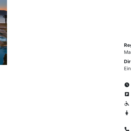
Re
Ma
Di
Ei