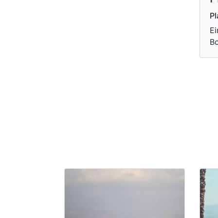
Pl
Ei
B