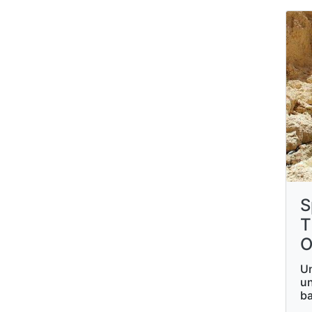
S
T
O
Un
un
ba