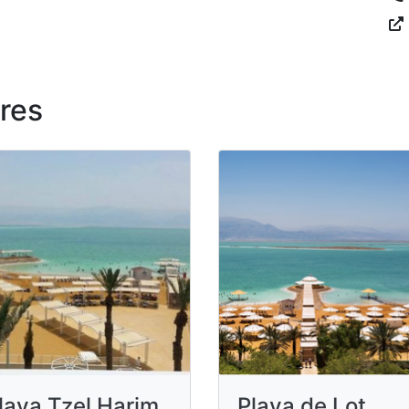
res
laya Tzel Harim
Playa de Lot