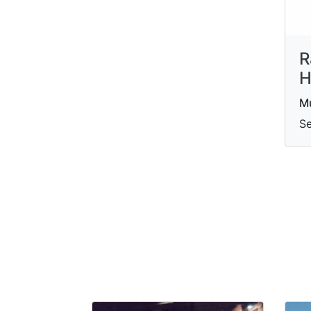
R
H
Mu
Se