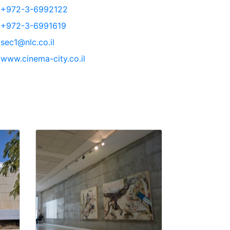
+972-3-6992122
+972-3-6991619
sec1@nlc.co.il
www.cinema-city.co.il