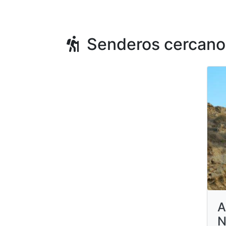
Senderos cercano
A
N