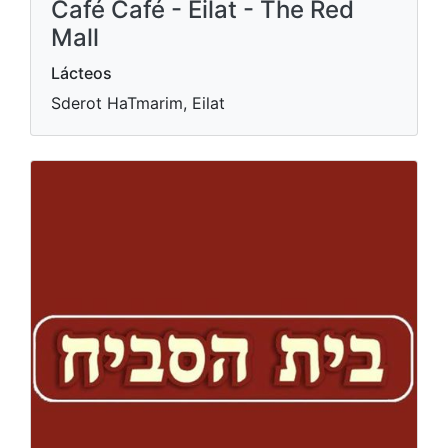
Café Café - Eilat - The Red
Mall
Lácteos
Sderot HaTmarim, Eilat