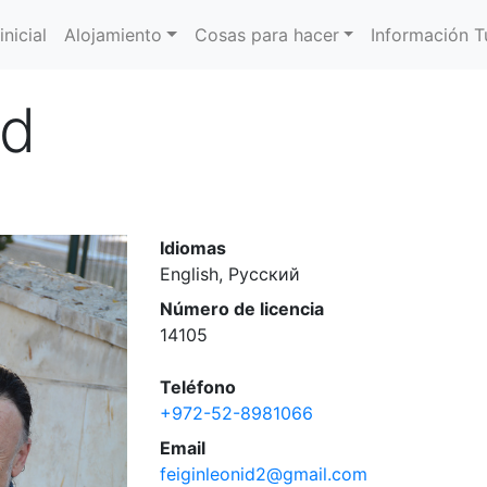
inicial
Alojamiento
Cosas para hacer
Información Tu
id
Idiomas
English, Русский
Número de licencia
14105
Teléfono
+972-52-8981066
Email
feiginleonid2@gmail.com