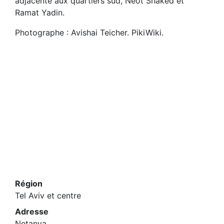
adjacente aux quartiers sud, Neot Shaked et
Ramat Yadin.
Photographe : Avishai Teicher. PikiWiki.
Région
Tel Aviv et centre
Adresse
Netanya