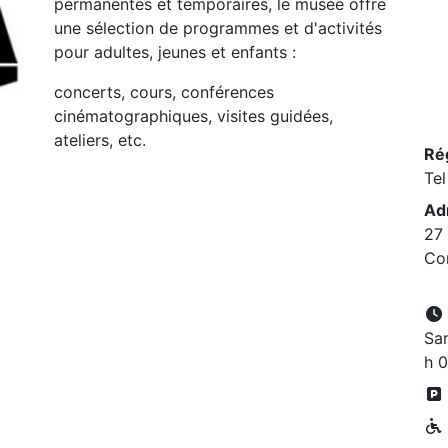
permanentes et temporaires, le musée offre
une sélection de programmes et d'activités
pour adultes, jeunes et enfants :
concerts, cours, conférences
cinématographiques, visites guidées,
ateliers, etc.
Ré
Tel
Ad
27 
Com
Sam
h 0