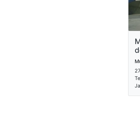
M
d
Mu
27
Te
Ja