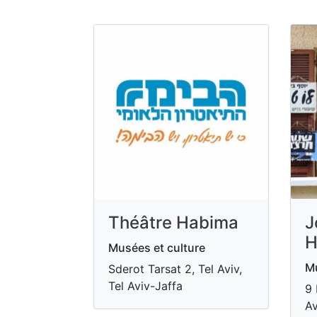
Théâtre Habima
J
H
Musées et culture
Mu
Sderot Tarsat 2, Tel Aviv,
Tel Aviv-Jaffa
9 
Av