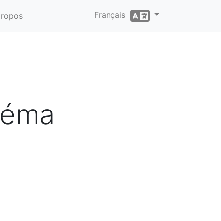
Français
propos
inéma