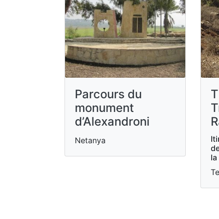
Parcours du
T
monument
T
d’Alexandroni
R
It
Netanya
de
la
Te