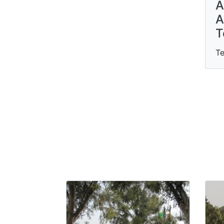
A
A
T
Te