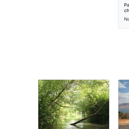
Pa
ch
N