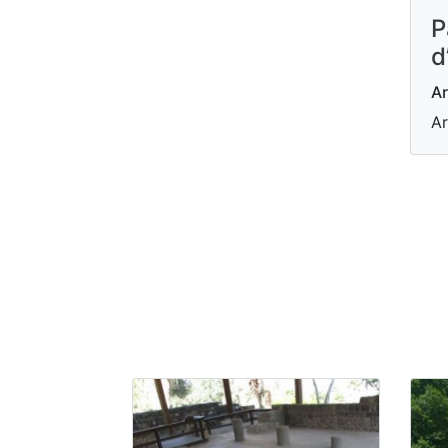
P
d
Ar
Ar