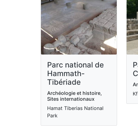
Parc national de
P
Hammath-
C
Tibériade
Ar
Archéologie et histoire,
Kf
Sites internationaux
Hamat Tiberias National
Park