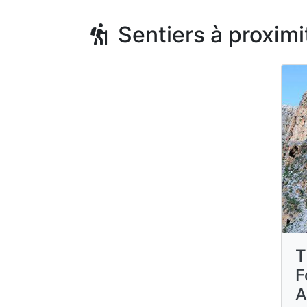
Sentiers à proximi
T
F
A