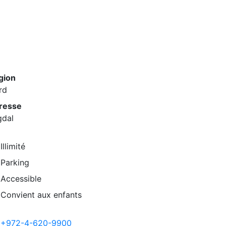
gion
rd
resse
gdal
Illimité
Parking
Accessible
Convient aux enfants
+972-4-620-9900