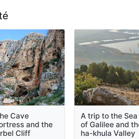
té
he Cave
A trip to the Sea
ortress and the
of ​​Galilee and t
rbel Cliff
ha-khula Valley