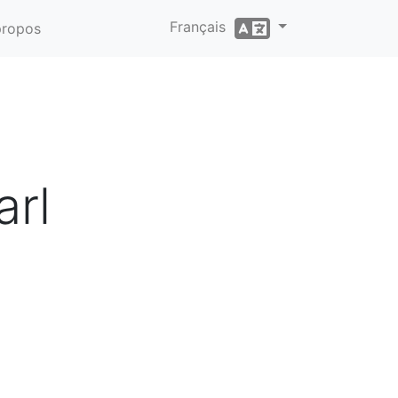
Français
propos
arl