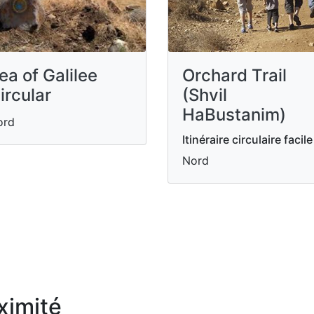
ea of Galilee
Orchard Trail
ircular
(Shvil
HaBustanim)
ord
Itinéraire circulaire facile
Nord
ximité