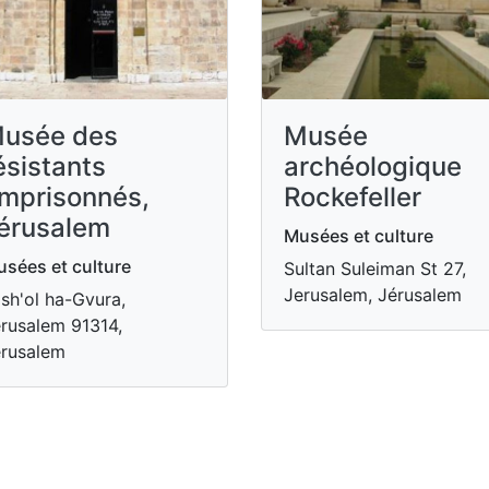
usée des
Musée
ésistants
archéologique
mprisonnés,
Rockefeller
érusalem
Musées et culture
sées et culture
Sultan Suleiman St 27,
Jerusalem, Jérusalem
sh'ol ha-Gvura,
rusalem 91314,
rusalem