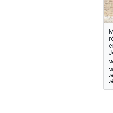
M
r
e
J
Mu
Mi
Je
Jé