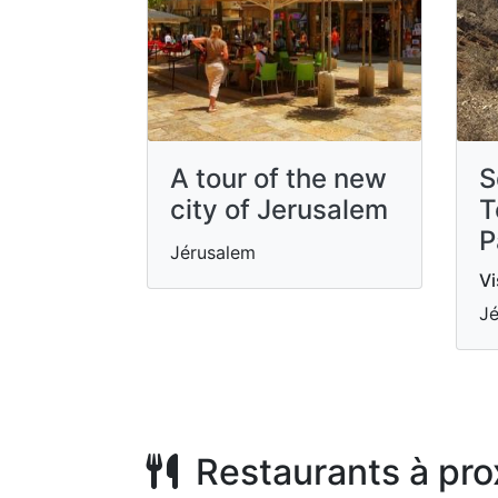
A tour of the new
S
city of Jerusalem
T
P
Jérusalem
Vi
Jé
Restaurants à pro