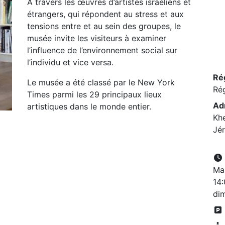
À travers les œuvres d’artistes israéliens et
étrangers, qui répondent au stress et aux
tensions entre et au sein des groupes, le
musée invite les visiteurs à examiner
l’influence de l’environnement social sur
l’individu et vice versa.
Ré
Le musée a été classé par le New York
Ré
Times parmi les 29 principaux lieux
Ad
artistiques dans le monde entier.
Khe
Jé
Mar
14:
di