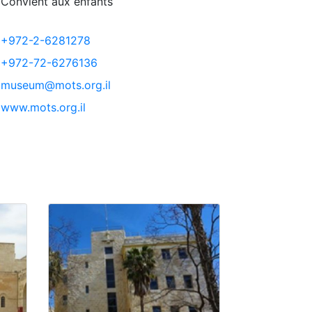
Convient aux enfants
+972-2-6281278
+972-72-6276136
museum@mots.org.il
www.mots.org.il