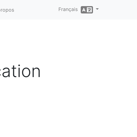
Français
propos
ation