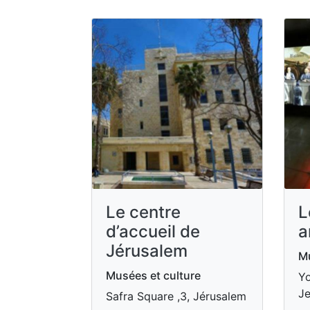
Le centre
L
d’accueil de
a
Jérusalem
Mu
Musées et culture
Yo
Je
Safra Square ,3, Jérusalem