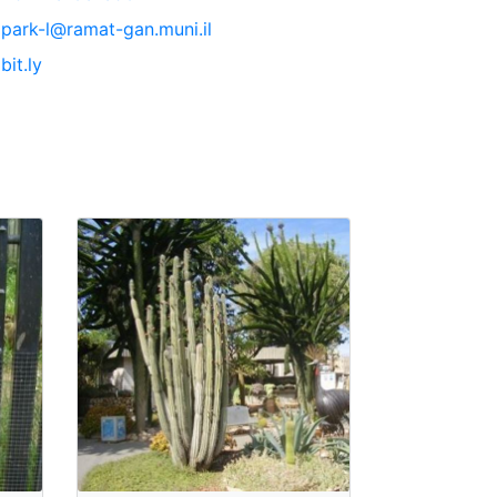
park-l@ramat-gan.muni.il
bit.ly