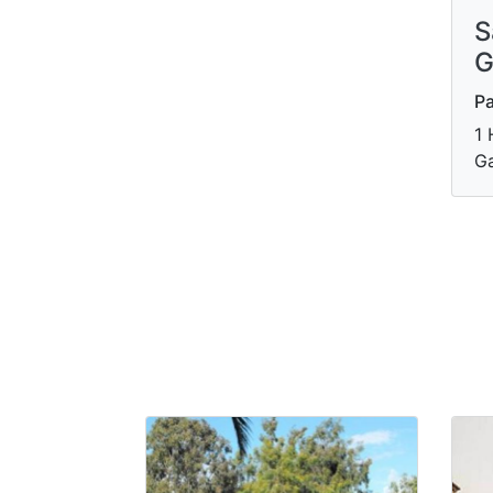
S
G
Pa
1 
G