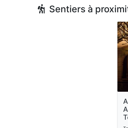
Sentiers à proximi
A
A
T