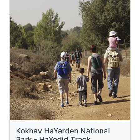
Kokhav HaYarden National
Park - HaYedid Track