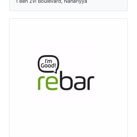
1 Ben Zvi Boulevard, Nahariyya