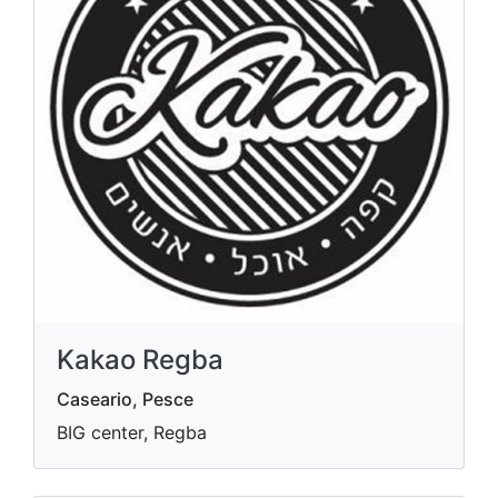
Kakao Regba
Caseario, Pesce
BIG center, Regba