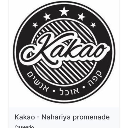
Kakao - Nahariya promenade
Caseario