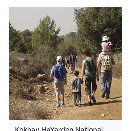
Kokhav HaYarden National