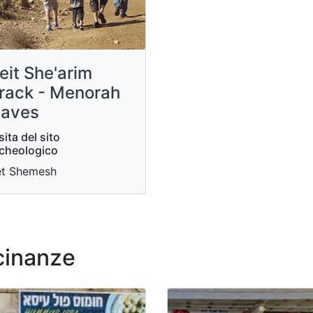
eit She'arim
rack - Menorah
aves
sita del sito
cheologico
et Shemesh
icinanze