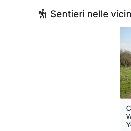
Sentieri nelle vici
C
W
Y