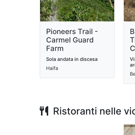
Pioneers Trail -
B
Carmel Guard
T
Farm
C
Sola andata in discesa
Vi
ar
Haifa
B
Ristoranti nelle v