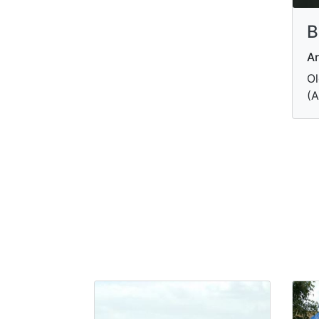
B
Ar
Ol
(A