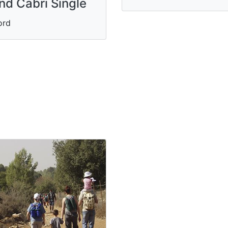
nd Cabri Single
ord