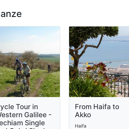
nanze
ycle Tour in
From Haifa to
estern Galilee -
Akko
echiam Single
Haifa