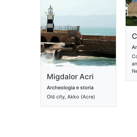
C
Ar
Co
an
Ne
Migdalor Acri
Archeologia e storia
Old city, Akko (Acre)