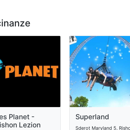
cinanze
es Planet -
Superland
ishon Lezion
Sderot Maryland 5, Rish