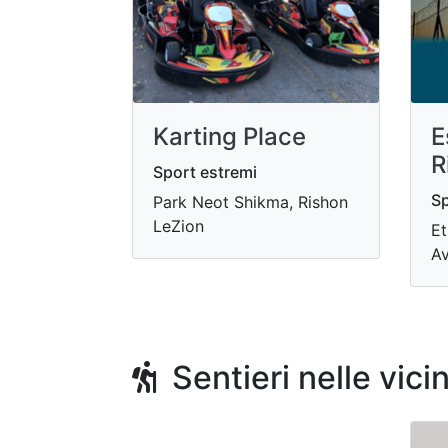
Karting Place
E
R
Sport estremi
Sp
Park Neot Shikma, Rishon
LeZion
Et
Av
Sentieri nelle vici