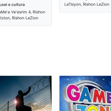
LeTsiyon, Rishon LeZion
sei e cultura
Me'a Ve'esrim 4, Rishon
tzion, Rishon LeZion