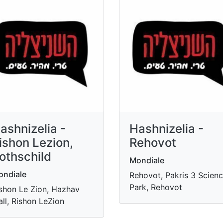
ashnizelia -
Hashnizelia -
ishon Lezion,
Rehovot
othschild
Mondiale
ndiale
Rehovot, Pakris 3 Scien
Park, Rehovot
shon Le Zion, Hazhav
ll, Rishon LeZion