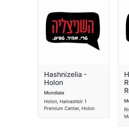
Hashnizelia -
H
Holon
R
R
Mondiale
Mo
Holon, Hamashbir 1
Premium Center, Holon
Ri
Ma