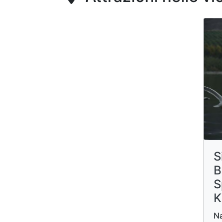
S
B
S
K
Na