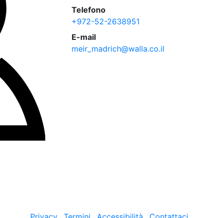
Telefono
+972-52-2638951
E-mail
meir_madrich@walla.co.il
Privacy
Termini
Accessibilità
Contattaci