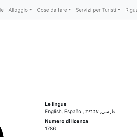
le
Alloggio
Cose da fare
Servizi per Turisti
Rigu
Le lingue
English, Español, فارسی, עברית
Numero di licenza
1786