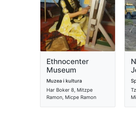
Ethnocenter
N
Museum
J
Muzea i kultura
Sp
Har Boker 8, Mitzpe
Tz
Ramon, Micpe Ramon
M