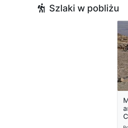
Szlaki w pobliżu
M
a
C
Po