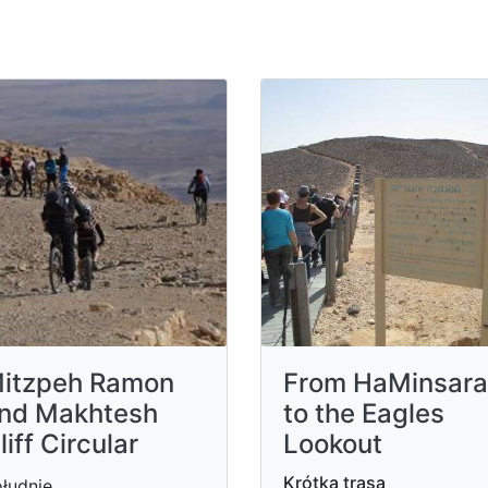
itzpeh Ramon
From HaMinsara
nd Makhtesh
to the Eagles
liff Circular
Lookout
Krótka trasa
łudnie