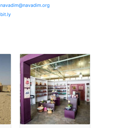
navadim@navadim.org
bit.ly