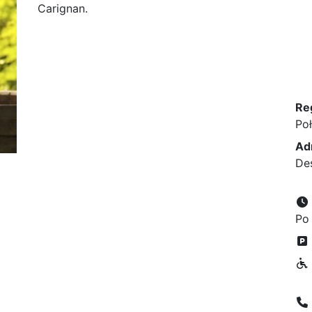
Carignan.
Re
Po
Ad
De
Po