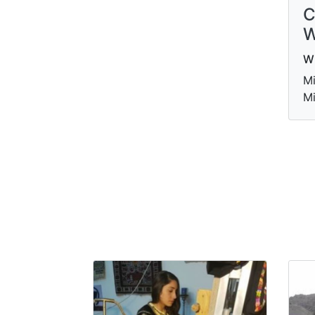
C
W
W
Mi
Mi