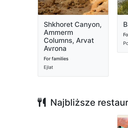
Shkhoret Canyon,
B
Ammerm
Fo
Columns, Arvat
Po
Avrona
For families
Ejlat
Najbliższe restau