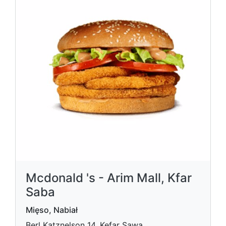
Mcdonald 's - Arim Mall, Kfar
Saba
Mięso, Nabiał
Berl Katznelson 14, Kefar Sawa