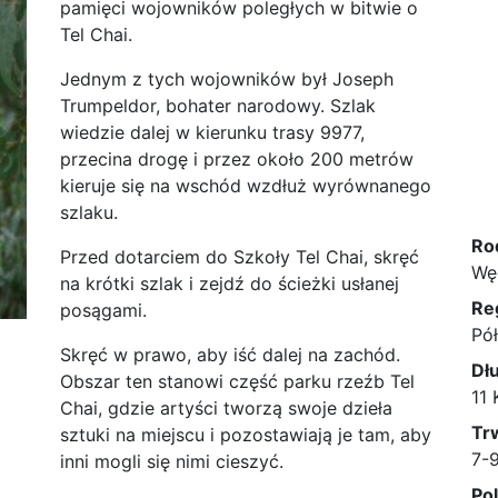
pamięci wojowników poległych w bitwie o
Tel Chai.
Jednym z tych wojowników był Joseph
Trumpeldor, bohater narodowy. Szlak
wiedzie dalej w kierunku trasy 9977,
przecina drogę i przez około 200 metrów
kieruje się na wschód wzdłuż wyrównanego
szlaku.
Ro
Przed dotarciem do Szkoły Tel Chai, skręć
Wę
na krótki szlak i zejdź do ścieżki usłanej
Re
posągami.
Pó
Skręć w prawo, aby iść dalej na zachód.
Dł
Obszar ten stanowi część parku rzeźb Tel
11
Chai, gdzie artyści tworzą swoje dzieła
Tr
sztuki na miejscu i pozostawiają je tam, aby
7-
inni mogli się nimi cieszyć.
Po