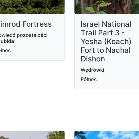
imrod Fortress
Israel National
Trail Part 3 -
wiedź pozostałości
Yesha (Koach)
jubida
Fort to Nachal
łnoc
Dishon
Wędrówki
Północ
u