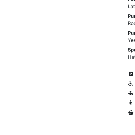
Ła
Pu
Roa
Pu
Yes
Sp
Hat