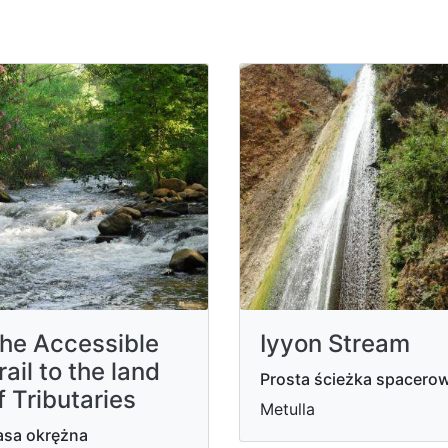
he Accessible
Iyyon Stream
rail to the land
Prosta ścieżka spacero
f Tributaries
Metulla
asa okrężna