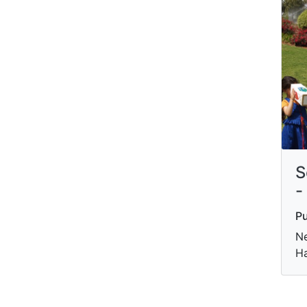
S
-
Pu
Ne
H