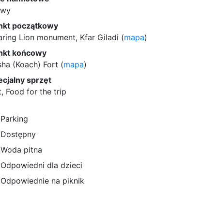
twy
nkt początkowy
ring Lion monument, Kfar Giladi (
mapa
)
nkt końcowy
ha (Koach) Fort (
mapa
)
ecjalny sprzęt
, Food for the trip
Parking
Dostępny
Woda pitna
Odpowiedni dla dzieci
Odpowiednie na piknik