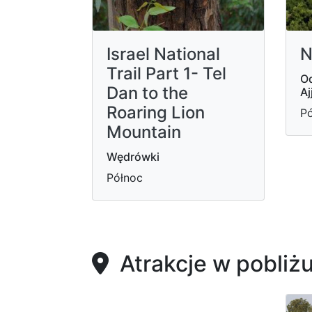
Israel National
N
Trail Part 1- Tel
Od
Dan to the
Aj
Roaring Lion
Pó
Mountain
Wędrówki
Północ
Atrakcje w pobliż