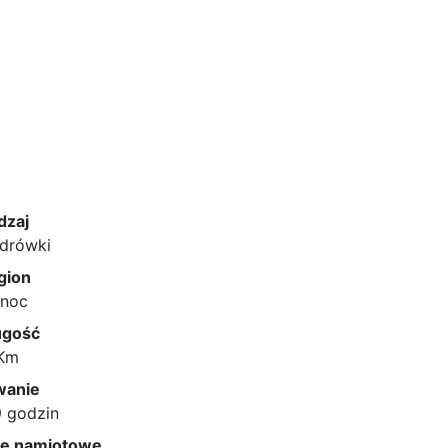
dzaj
drówki
gion
łnoc
ugość
 Km
wanie
9 godzin
le namiotowe