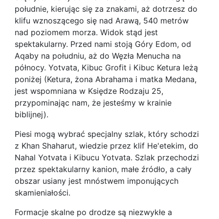
południe, kierując się za znakami, aż dotrzesz do
klifu wznoszącego się nad Arawą, 540 metrów
nad poziomem morza. Widok stąd jest
spektakularny. Przed nami stoją Góry Edom, od
Aqaby na południu, aż do Węzła Menucha na
północy. Yotvata, Kibuc Grofit i Kibuc Ketura leżą
poniżej (Ketura, żona Abrahama i matka Medana,
jest wspomniana w Księdze Rodzaju 25,
przypominając nam, że jesteśmy w krainie
biblijnej).
Piesi mogą wybrać specjalny szlak, który schodzi
z Khan Shaharut, wiedzie przez klif He'etekim, do
Nahal Yotvata i Kibucu Yotvata. Szlak przechodzi
przez spektakularny kanion, małe źródło, a cały
obszar usiany jest mnóstwem imponujących
skamieniałości.
Formacje skalne po drodze są niezwykłe a