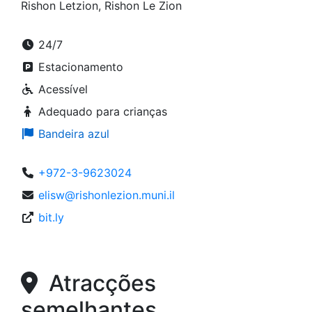
Rishon Letzion, Rishon Le Zion
24/7
Estacionamento
Acessível
Adequado para crianças
Bandeira azul
+972-3-9623024
elisw@rishonlezion.muni.il
bit.ly
Atracções
semelhantes