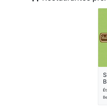
S
B
Ét
Be