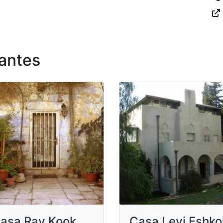
antes
asa Rav Kook
Casa Levi Eshko