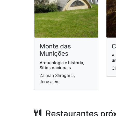
Monte das
C
Munições
Ar
Sí
Arqueologia e história,
Sítios nacionais
Ci
Zalman Shragai 5,
Jerusalém
Restaurantes pró