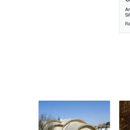
Ar
Sí
Ra