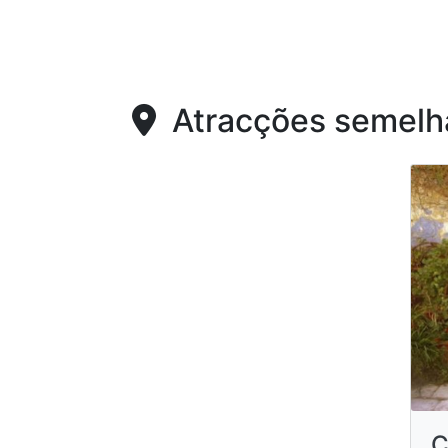
Atracções semelh
C