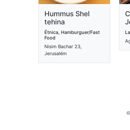
Hummus Shel
C
tehina
J
Étnica, Hamburguer/Fast
La
Food
Ag
Nisim Bachar 23,
Jerusalém
©