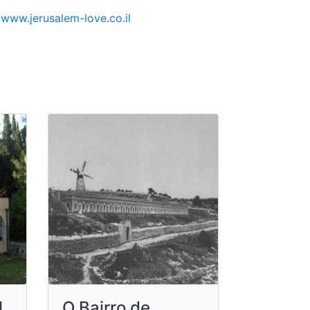
www.jerusalem-love.co.il
l
O Bairro de