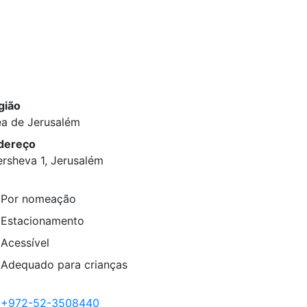
gião
ea de Jerusalém
dereço
rsheva 1, Jerusalém
Por nomeação
Estacionamento
Acessível
Adequado para crianças
+972-52-3508440