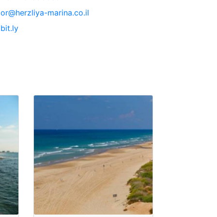
or@herzliya-marina.co.il
bit.ly