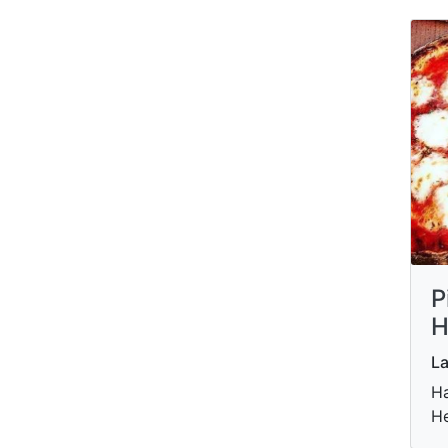
P
H
La
Ha
He