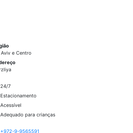
gião
 Aviv e Centro
dereço
zliya
24/7
Estacionamento
Acessível
Adequado para crianças
+972-9-9565591