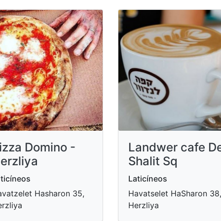
izza Domino -
Landwer cafe D
erzliya
Shalit Sq
ticíneos
Laticíneos
vatzelet Hasharon 35,
Havatselet HaSharon 38
rzliya
Herzliya