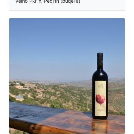
Velho Pki'in, Peqi'in (buqei'a)