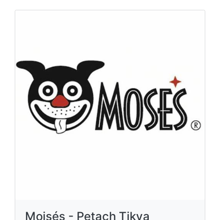
Moisés - Petach Tikva