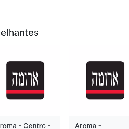
elhantes
roma - Centro -
Aroma -