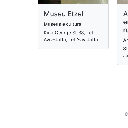
Museu Etzel
A
e
Museus e cultura
r
King George St 38, Tel
Aviv-Jaffa, Tel Aviv Jaffa
Ar
St
Ja
©