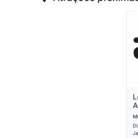
L
A
Mu
Di
Ja