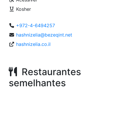
Kosher
+972-4-6494257
hashnizelia@bezeqint.net
hashnizelia.co.il
Restaurantes
semelhantes