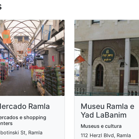
s
ercado Ramla
Museu Ramla e
Yad LaBanim
rcados e shopping
nters
Museus e cultura
botinski St, Ramla
112 Herzl Blvd, Ramla