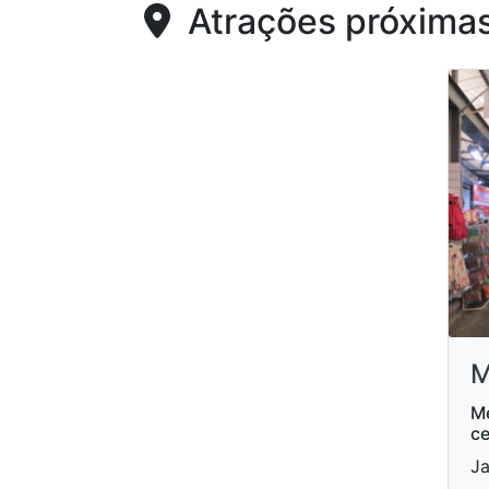
Atrações próxima
M
Me
ce
Ja