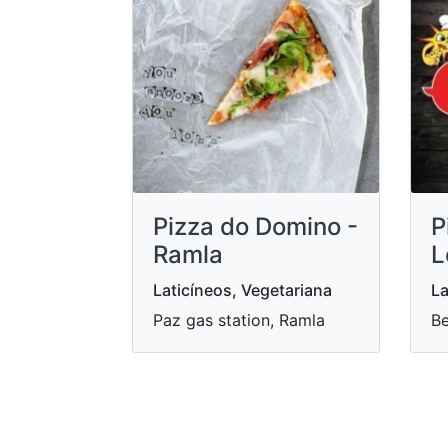
Pizza do Domino -
P
Ramla
L
Laticíneos, Vegetariana
La
Paz gas station, Ramla
Be