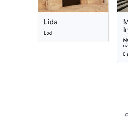
M
Lida
I
Lod
Mu
na
Da
©