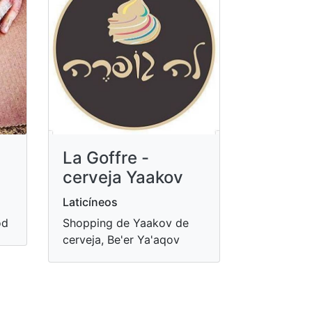
La Goffre -
cerveja Yaakov
Laticíneos
od
Shopping de Yaakov de
cerveja, Be'er Ya'aqov