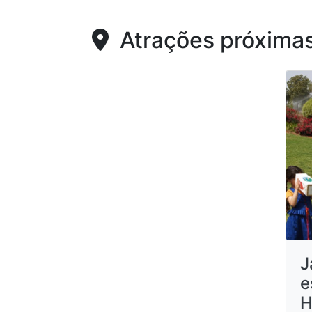
Atrações próxima
J
e
H