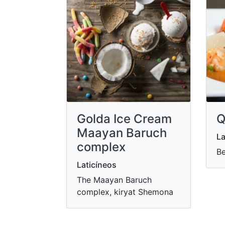
Golda Ice Cream
Q
Maayan Baruch
La
complex
Be
Laticíneos
The Maayan Baruch
complex, kiryat Shemona