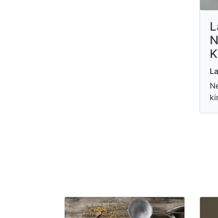
L
N
K
La
Ne
ki