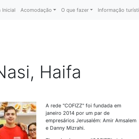
 Inicial
Acomodação
O que fazer
Informação turíst
asi, Haifa
A rede "COFIZZ" foi fundada em
janeiro 2014 por um par de
empresários Jerusalém: Amir Amsalem
e Danny Mizrahi.