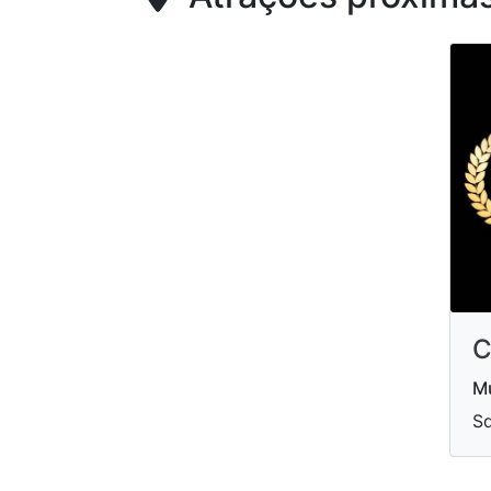
C
Mu
Sd