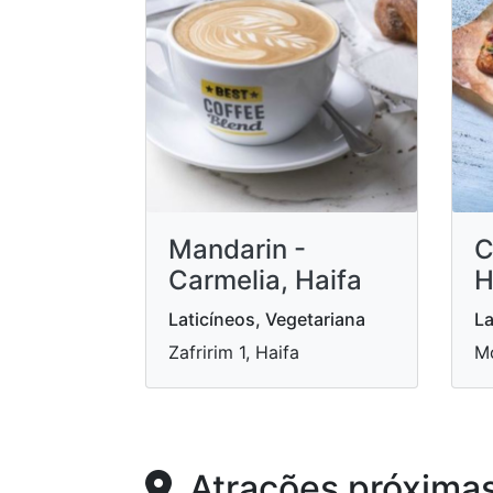
Mandarin -
C
Carmelia, Haifa
H
Laticíneos, Vegetariana
La
Zafririm 1, Haifa
Mo
Atrações próxima