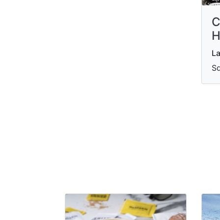
C
H
La
Sd