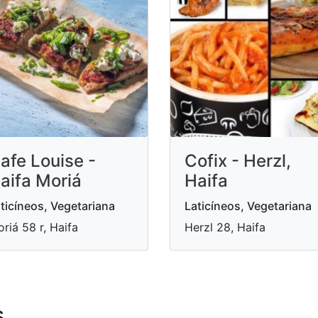
afe Louise -
Cofix - Herzl,
aifa Moriá
Haifa
ticíneos, Vegetariana
Laticíneos, Vegetariana
riá 58 r, Haifa
Herzl 28, Haifa
s