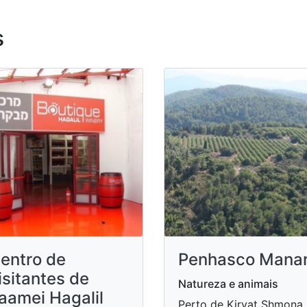
s
entro de
Penhasco Mana
isitantes de
Natureza e animais
aamei Hagalil
Perto de Kiryat Shmona