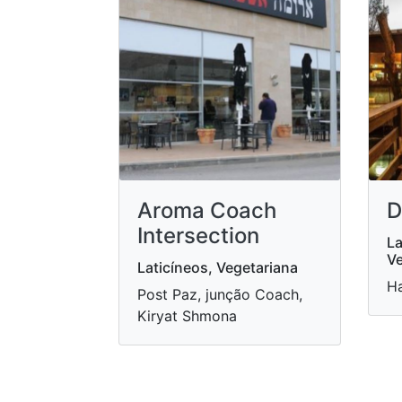
Aroma Coach
D
Intersection
La
Ve
Laticíneos, Vegetariana
H
Post Paz, junção Coach,
Kiryat Shmona