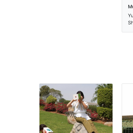
Mu
Yu
S