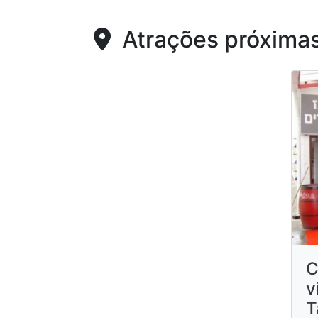
Atrações próxima
C
v
T