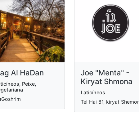
ag Al HaDan
Joe "Menta" -
Kiryat Shmona
ticíneos, Peixe,
getariana
Laticíneos
aGoshrim
Tel Hai 81, kiryat Shemo