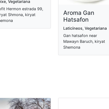
ixe, Vegetariana
fit Hermon estrada 99,
Aroma Gan
ryat Shmona, kiryat
Hatsafon
hemona
Laticíneos, Vegetariana
Gan hatsafon near
Mawayn Baruch, kiryat
Shemona