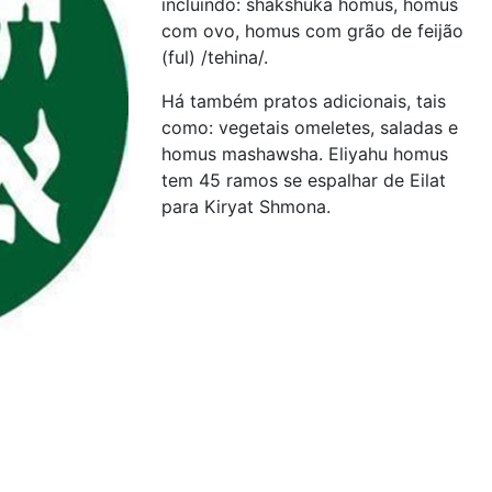
incluindo: shakshuka homus, homus
com ovo, homus com grão de feijão
(ful) /tehina/.
Há também pratos adicionais, tais
como: vegetais omeletes, saladas e
homus mashawsha. Eliyahu homus
tem 45 ramos se espalhar de Eilat
para Kiryat Shmona.