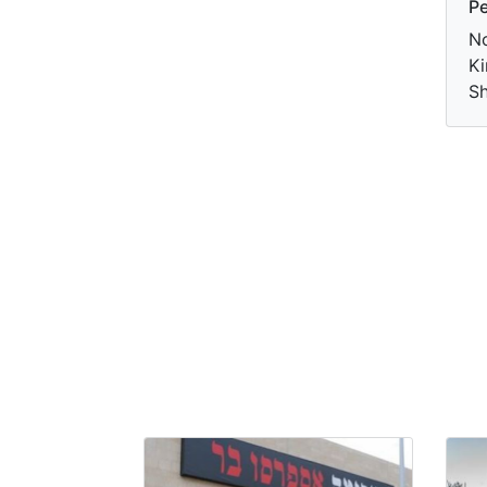
Pe
No
Ki
S