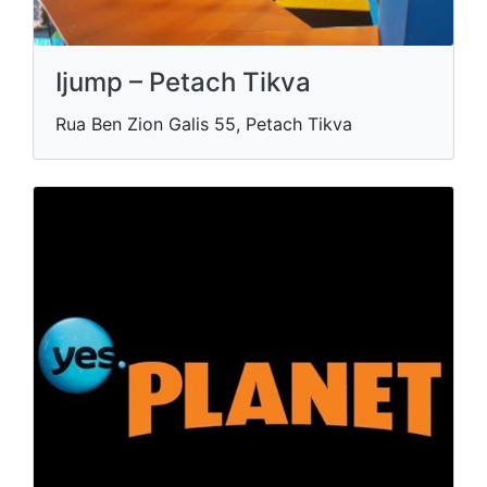
Ijump – Petach Tikva
Rua Ben Zion Galis 55, Petach Tikva