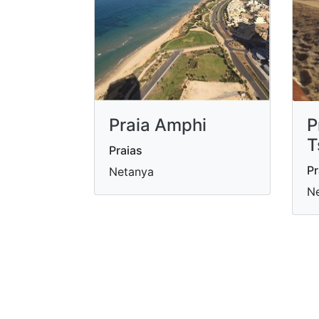
P
Praia Amphi
T
Praias
Pr
Netanya
N