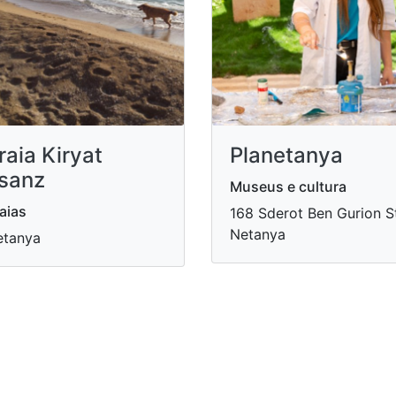
raia Kiryat
Planetanya
sanz
Museus e cultura
aias
168 Sderot Ben Gurion St
Netanya
etanya