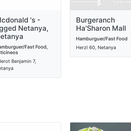
cdonald 's -
Burgeranch
gged Netanya,
Ha'Sharon Mall
etanya
Hamburguer/Fast Food
mburguer/Fast Food,
Herzl 60, Netanya
ticíneos
erot Benjamin 7,
etanya