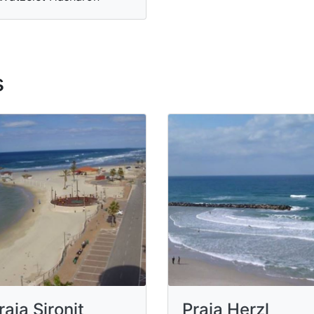
s
raia Sironit
Praia Herzl