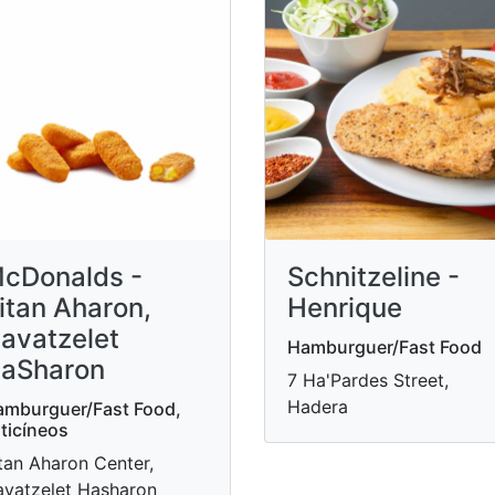
cDonalds -
Schnitzeline -
itan Aharon,
Henrique
avatzelet
Hamburguer/Fast Food
aSharon
7 Ha'Pardes Street,
Hadera
mburguer/Fast Food,
ticíneos
tan Aharon Center,
vatzelet Hasharon