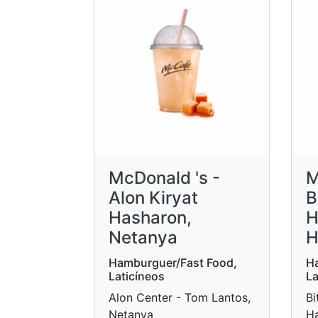
McDonald 's -
M
Alon Kiryat
B
Hasharon,
H
Netanya
H
Hamburguer/Fast Food,
Ha
Laticíneos
La
Alon Center - Tom Lantos,
Bi
Netanya
Ha