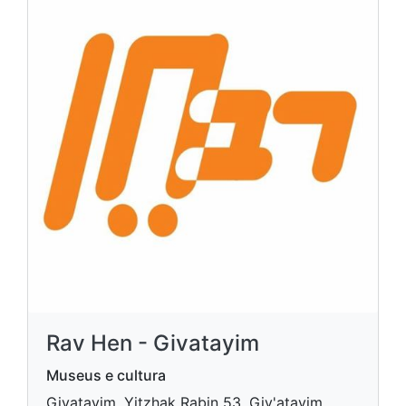
Rav Hen - Givatayim
Museus e cultura
Givatayim, Yitzhak Rabin 53, Giv'atayim