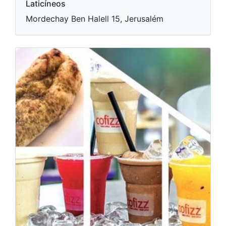
Laticíneos
Mordechay Ben Halell 15, Jerusalém