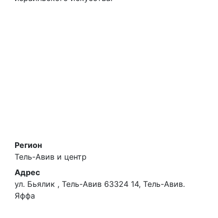
основоположников израильской живописи. В
музее хранится более 70 картин маслом,
многие из которых стали классикой
израильского искусства.
Регион
Тель-Авив и центр
Адрес