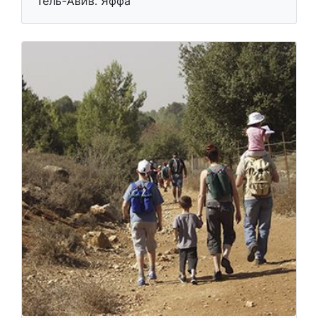
Тропа в Тель-Афек
Небольшая прогулка и отдых в парке и
около древностей
Тель-Авив. Яффа