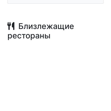
Поездка в сердце страны
Поездка на машине и короткие прогулки
Район Иерусалима
Близлежащие
рестораны