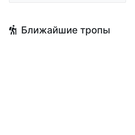
Музеи и культура
Цви Германн Шапира 11, Тель Авив-Яффа,
Тель-Авив. Яффа
Ближайшие тропы