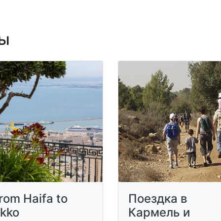
ы
rom Haifa to
Поездка в
kko
Кармель и