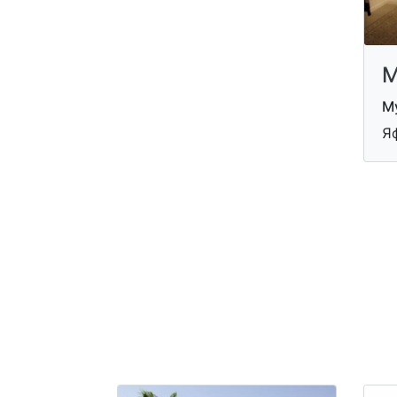
М
Му
Я