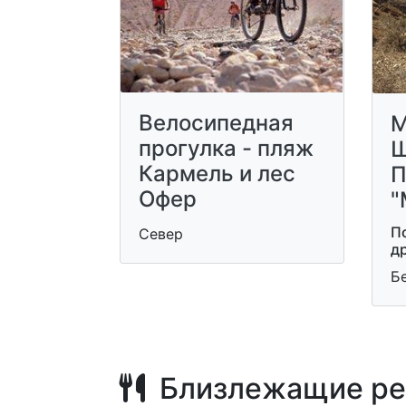
Велосипедная
М
прогулка - пляж
Ш
Кармель и лес
П
Офер
"
П
Север
д
Б
Близлежащие ре