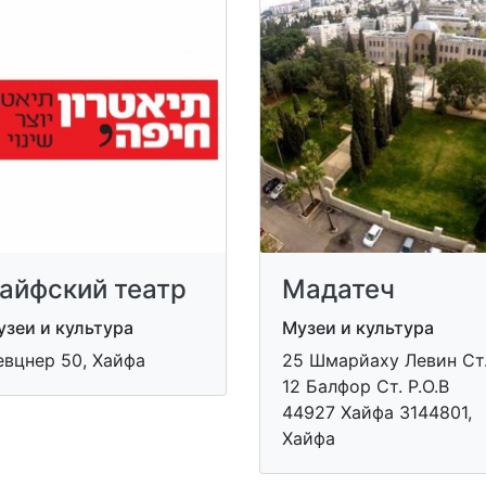
айфский театр
Мадатеч
зеи и культура
Музеи и культура
евцнер 50, Хайфа
​25 Шмарйаху Левин Ст.
12 Балфор Ст. P.O.B
44927 Хайфа 3144801,
Хайфа