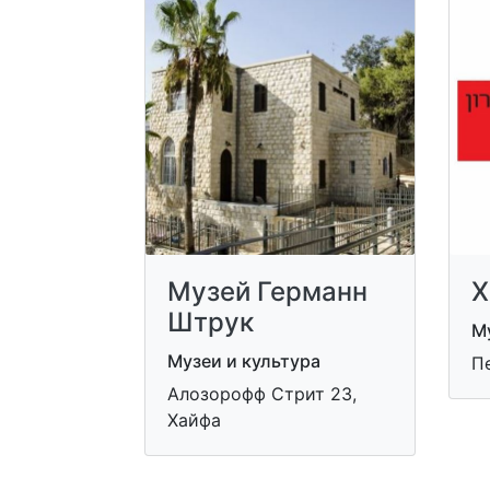
Музей Германн
Х
Штрук
Му
Музеи и культура
П
Алозорофф Стрит 23,
Хайфа