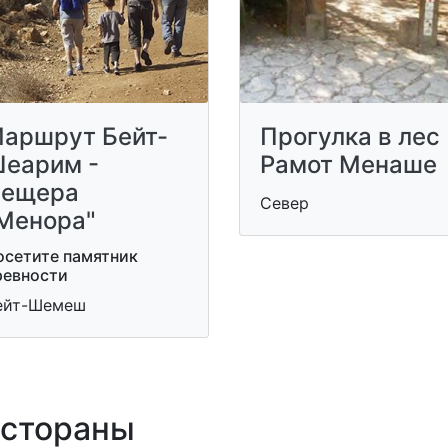
аршрут Бейт-
Прогулка в лес
еарим -
Рамот Менаше
ещера
Север
Менора"
осетите памятник
ревности
ейт-Шемеш
стораны