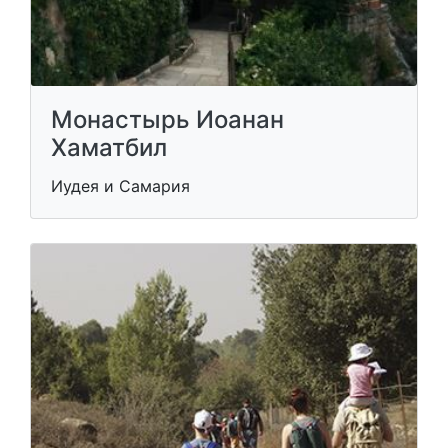
Монастырь Иоанан
Хаматбил
Иудея и Самария