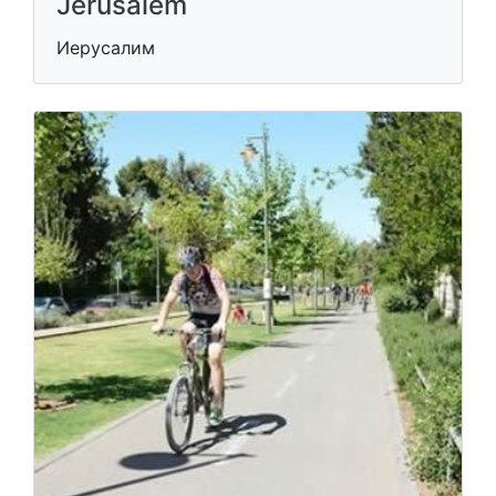
Jerusalem
Иерусалим