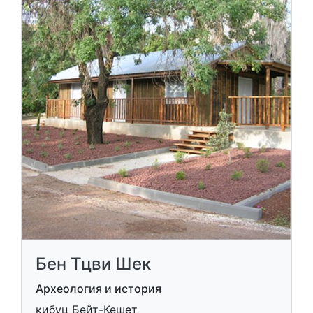
Бен Тцви Шек
Археология и история
кибуц Бейт-Кешет