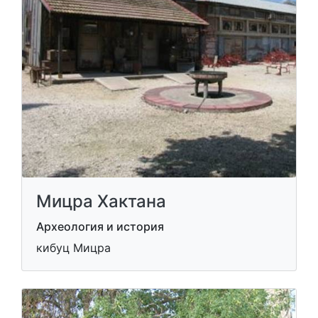
Мицра Хактана
Археология и история
кибуц Мицра