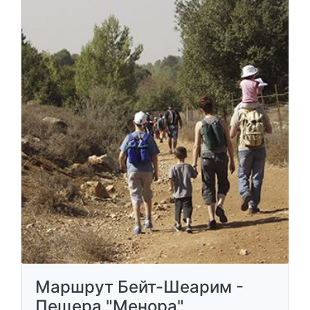
Маршрут Бейт-Шеарим -
Пещера "Менора"