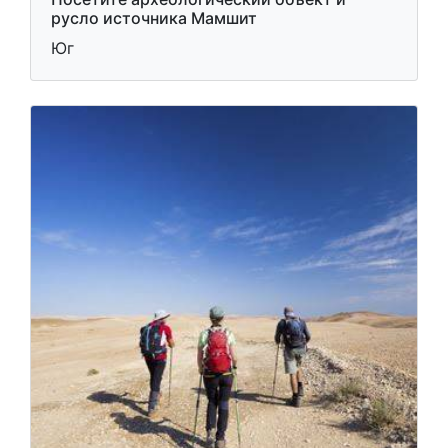
Остатки города Мамшит
Посетите археологический объект и
русло источника Мамшит
Юг