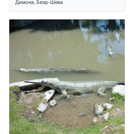
Верблюжья ферма Негева
Природа и животные
Димона, Беэр-Шева