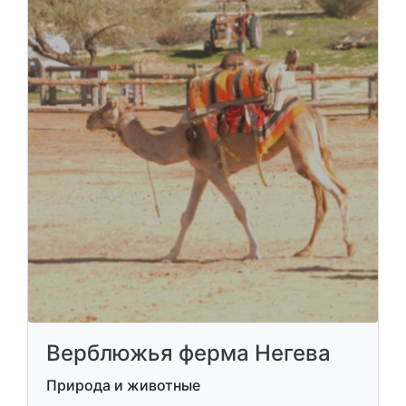
Маале-Акраббим, северная гора Негев