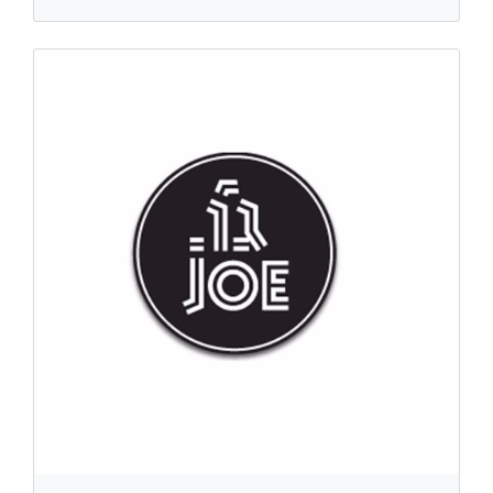
«Джо Мента» - Гал-Харава
Гамбургеры/фаст-фуд, Мясо
Развязка Харава