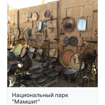
мошав Хацева