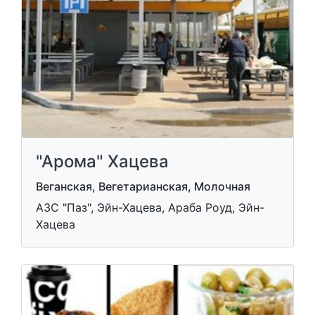
"Арома" Хацева
Веганская, Вегетарианская, Молочная
АЗС "Паз", Эйн-Хацева, Араба Роуд, Эйн-
Хацева