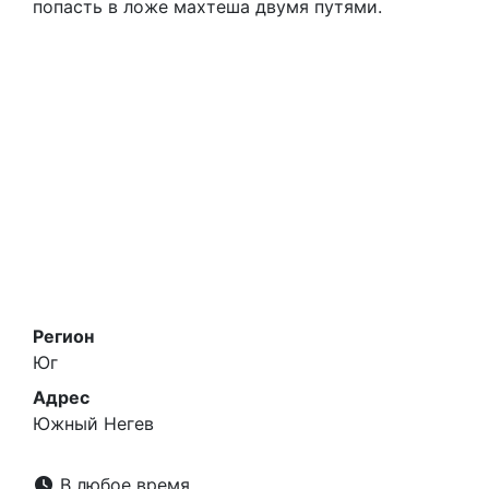
известняковыми утесами.
Посетители начинают свой поход через
дренажное «устье» на краю кратера и могут
попасть в ложе махтеша двумя путями.
Регион
Юг