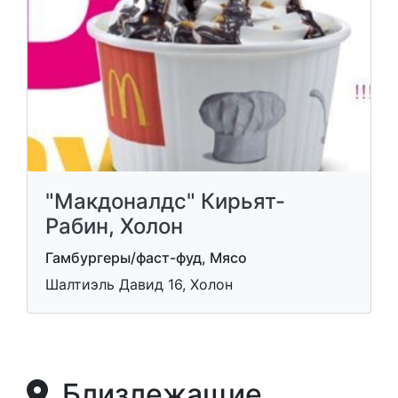
"Макдоналдс" Кирьят-
Рабин, Холон
Гамбургеры/фаст-фуд, Мясо
Шалтиэль Давид 16, Холон
Близлежащие