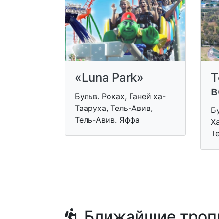
«Luna Park»
Т
в
Бульв. Роках, Ганей ха-
Тааруха, Тель-Авив,
Бу
Тель-Авив. Яффа
Ха
Т
Ближайшие троп