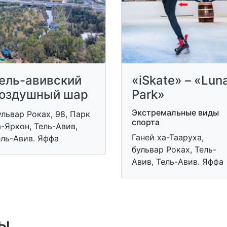
ель-авивский
«iSkate» – «Lun
оздушный шар
Park»
Экстремальные виды
львар Роках, 98, Парк
спорта
-Яркон, Тель-Авив,
Ганей ха-Тааруха,
ель-Авив. Яффа
бульвар Роках, Тель-
Авив, Тель-Авив. Яффа
ы