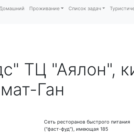
Домашний
Проживание
Список задач
Туристич
с" ТЦ "Аялон", к
амат-Ган
Сеть ресторанов быстрого питания
("фаст-фуд"), имеющая 185