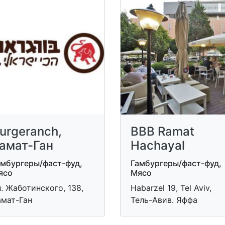
urgeranch,
BBB Ramat
амат-Ган
Hachayal
амбургеры/фаст-фуд,
Гамбургеры/фаст-фуд,
ясо
Мясо
. Жаботинского, 138,
Habarzel 19, Tel Aviv,
амат-Ган
Тель-Авив. Яффа