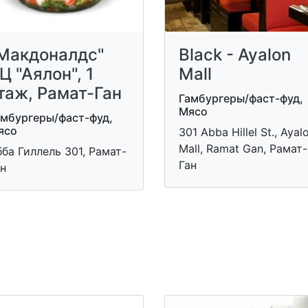
Макдоналдс"
Black - Ayalon
Ц "Аялон", 1
Mall
таж, Рамат-Ган
Гамбургеры/фаст-фуд,
Мясо
амбургеры/фаст-фуд,
ясо
301 Abba Hillel St., Ayal
Mall, Ramat Gan, Рамат-
ба Гиллель 301, Рамат-
Ган
н