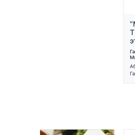
"
Т
э
Г
М
Аб
Га