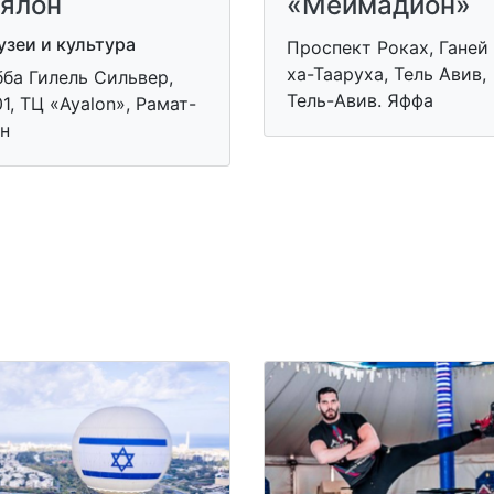
ялон
«Меймадион»
зеи и культура
Проспект Роках, Ганей
ха-Тааруха, Тель Авив,
ба Гилель Сильвер,
Тель-Авив. Яффа
1, ТЦ «Ayalon», Рамат-
н