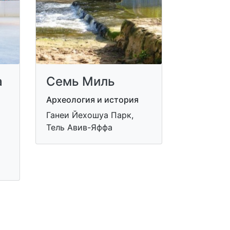
a
Семь Миль
Археология и история
Ганеи Йехошуа Парк,
Тель Авив-Яффа