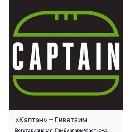
«Кэптэн» – Гиватаим
Вегетарианская, Гамбургеры/фаст-фуд,