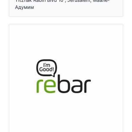
Yitzhak Rabin Blvd 10 , Jerusalem, Маале-
Адумим