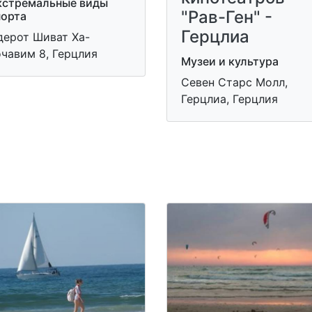
кстремальные виды
"Рав-Ген" -
порта
Герцлиа
дерот Шиват Ха-
чавим 8, Герцлия
Музеи и культура
Севен Старс Молл,
Герцлиа, Герцлия