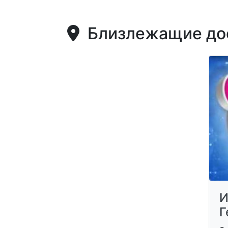
Близлежащие дос
И
Г