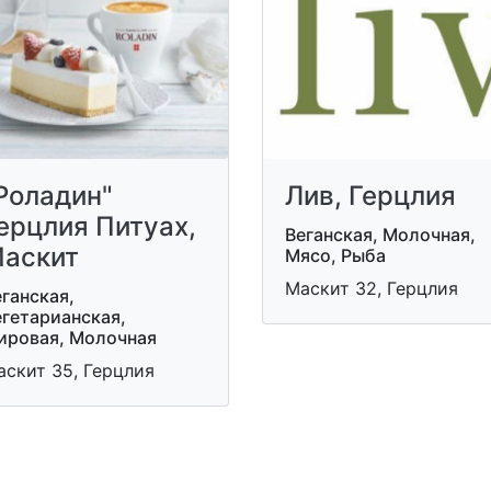
Роладин"
Лив, Герцлия
ерцлия Питуах,
Веганская, Молочная,
аскит
Мясо, Рыба
Маскит 32, Герцлия
ганская,
егетарианская,
ировая, Молочная
аскит 35, Герцлия