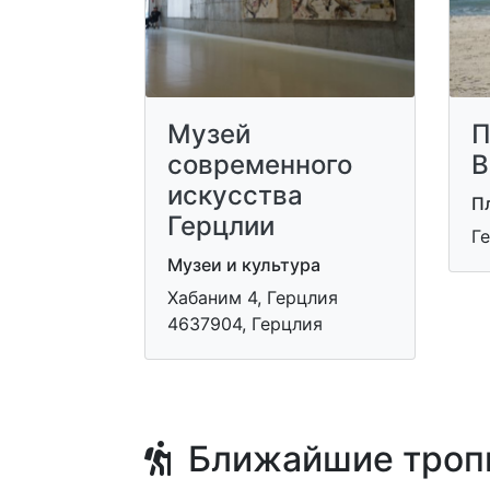
Музей
П
современного
B
искусства
П
Герцлии
Г
Музеи и культура
Хабаним 4, Герцлия
4637904, Герцлия
Ближайшие троп