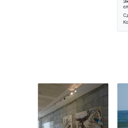
Э
с
С
Ко