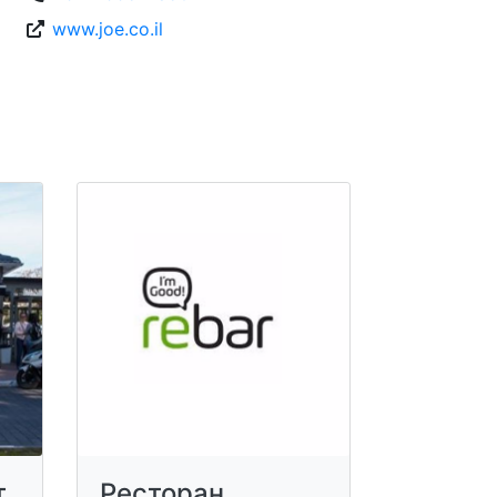
www.joe.co.il
т
Ресторан