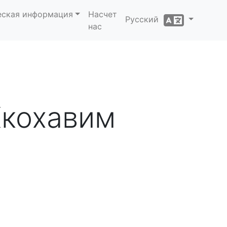
еская информация
Насчет
Русский
нас
Хкохавим