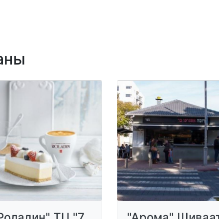
аны
Роладин" ТЦ "7
"Арома" Шиваа