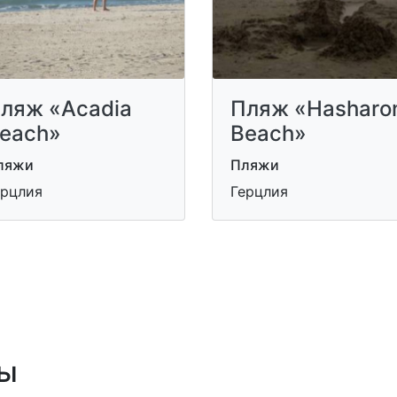
ляж «Acadia
Пляж «Hasharo
each»
Beach»
ляжи
Пляжи
ерцлия
Герцлия
ы