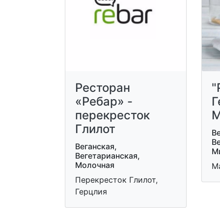
Ресторан
"
«Ребар» -
Г
перекресток
М
Глилот
Ве
В
Веганская,
М
Вегетарианская,
Молочная
М
Перекресток Глилот,
Герцлия