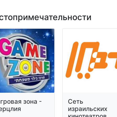
топримечательности
гровая зона -
Сеть
ерцлия
израильских
кинотеатров