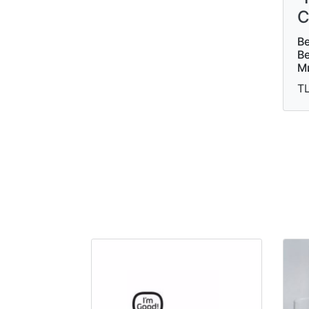
С
Ве
В
М
ТЦ