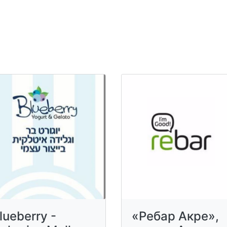
lueberry -
«Ребар Акре»,