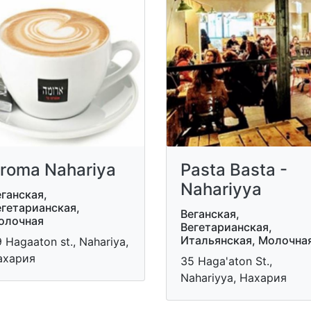
roma Nahariya
Pasta Basta -
Nahariyya
ганская,
егетарианская,
Веганская,
олочная
Вегетарианская,
Итальянская, Молочна
 Hagaaton st., Nahariya,
ахария
35 Haga'aton St.,
Nahariyya, Нахария