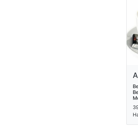
A
Ве
В
М
39
Н