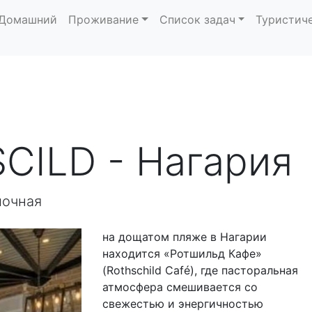
Домашний
Проживание
Список задач
Туристич
CILD - Нагария
лочная
на дощатом пляже в Нагарии
находится «Ротшильд Кафе»
(Rothschild Café), где пасторальная
атмосфера смешивается со
свежестью и энергичностью