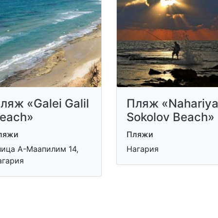
ляж «Galei Galil
Пляж «Nahariy
each»
Sokolov Beach»
ляжи
Пляжи
лица А-Маапилим 14,
Нагария
агария