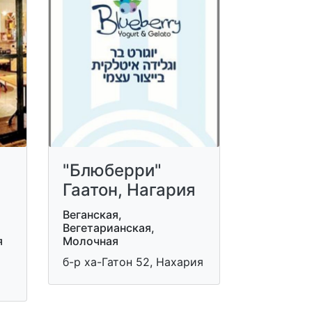
"Блюберри"
Гаатон, Нагария
Веганская,
Вегетарианская,
я
Молочная
б-р ха-Гатон 52, Нахария