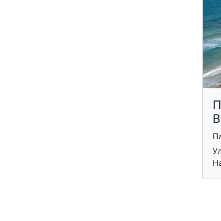
П
B
П
У
Н