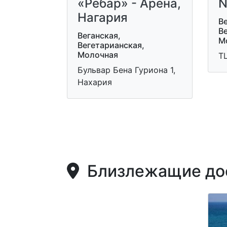
«Ребар» - Арена,
N
Нагария
Ве
В
Веганская,
М
Вегетарианская,
Молочная
ТЦ
Бульвар Бена Гуриона 1,
Нахария
Близлежащие дос