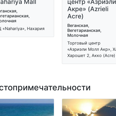
ahariya Mall
центр «Азриэли
Акре» (Azrieli
ганская,
Acre)
егетарианская,
олочная
Веганская,
 «Nahariya», Нахария
Вегетарианская,
Молочная
Торговый центр
«Азриэли Молл Акр», Х
Харошет 2, Акко (Acre)
топримечательности