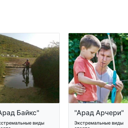
Арад Байкс"
"Арад Арчери"
кстремальные виды
Экстремальные виды